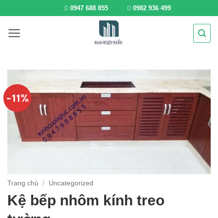
Bỏ
0947 688 855
0982 936 499
qua
nội
dung
-11%
Trang chủ
/
Uncategorized
Kệ bếp nhôm kính treo