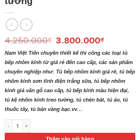
tường
Giá
Giá
4.250.000
3.800.000
₫
₫
gốc
hiện
Nam Việt Tiến chuyên thiết kế thi công các loại tủ
là:
tại
4.250.000₫.
là:
bếp nhôm kính từ giá rẻ đến cao cấp, các sản phẩm
3.800.0
chuyên nghiệp như: Tủ bếp nhôm kính giá rẻ, tủ bếp
nhôm kính sơn tĩnh điện trắng sữa, tủ bếp nhôm
kính giả vân gỗ cao cấp, tủ bếp kính màu hiện đại,
tủ kệ nhôm kính treo tường, tủ chén bát, tủ áo, tủ
thuốc tây, tủ bán vàng bạc.vv…
Kệ bếp nhôm kính treo tường số lượng
Thêm vào giỏ hàng