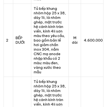
Tủ bếp khung
nhôm hộp 25 x 38,
dày 1li, lá nhôm
ghép, mặt trước
hệ cánh kính tràn
viền, kính 4li sơn
màu theo yêu cầu,
BẾP
M
2
bao gồm bản lề
4.600.000
DƯỚI
dài
hơi giảm chấn
inox 304, nắm
CNC mạ anode
nhập khẩu có 2
màu: màu đen,
vàng xước theo
mẫu
Tủ bếp khung
nhôm hộp 25 x 38,
dày 1li, lá nhôm
ghép, mặt trước
hệ cánh kính tràn
viền, kính 4li sơn