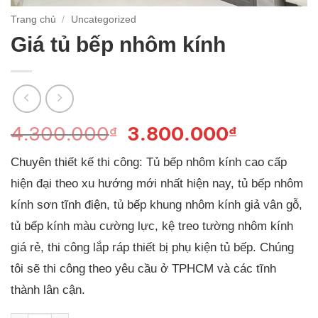
Trang chủ
/
Uncategorized
Giá tủ bếp nhôm kính
Giá
Giá
4.300.000
3.800.000
₫
₫
gốc
hiện
Chuyên thiết kế thi công: Tủ bếp nhôm kính cao cấp
là:
tại
4.300.000₫.
là:
hiện đại theo xu hướng mới nhất hiện nay, tủ bếp nhôm
3.800.0
kính sơn tĩnh điện, tủ bếp khung nhôm kính giả vân gỗ,
tủ bếp kính màu cường lực, kệ treo tường nhôm kính
giá rẻ, thi công lắp ráp thiết bị phụ kiện tủ bếp. Chúng
tôi sẽ thi công theo yêu cầu ở TPHCM và các tĩnh
thành lân cận.