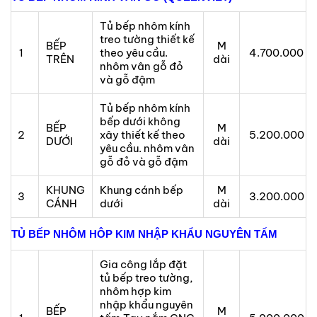
Tủ bếp nhôm kính
treo tường thiết kế
BẾP
M
1
theo yêu cầu.
4.700.000
TRÊN
dài
nhôm vân gỗ đỏ
và gỗ đậm
Tủ bếp nhôm kính
bếp dưới không
BẾP
M
2
xây thiết kế theo
5.200.000
DƯỚI
dài
yêu cầu. nhôm vân
gỗ đỏ và gỗ đậm
KHUNG
Khung cánh bếp
M
3
3.200.000
CÁNH
dưới
dài
TỦ BẾP NHÔM HÔP KIM NHẬP KHẨU NGUYÊN TẤM
Gia công lắp đặt
tủ bếp treo tường,
nhôm hợp kim
nhập khẩu nguyên
BẾP
M