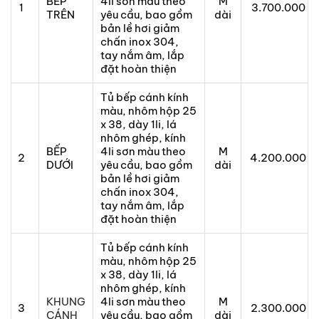
BẾP
4li sơn màu theo
M
1
3.700.000
TRÊN
yêu cầu, bao gồm
dài
bản lề hơi giảm
chấn inox 304,
tay nắm âm, lắp
đặt hoàn thiện
Tủ bếp cánh kính
màu, nhôm hộp 25
x 38, dày 1li, lá
nhôm ghép, kính
BẾP
4li sơn màu theo
M
2
4.200.000
DƯỚI
yêu cầu, bao gồm
dài
bản lề hơi giảm
chấn inox 304,
tay nắm âm, lắp
đặt hoàn thiện
Tủ bếp cánh kính
màu, nhôm hộp 25
x 38, dày 1li, lá
nhôm ghép, kính
KHUNG
4li sơn màu theo
M
3
2.300.000
CÁNH
yêu cầu, bao gồm
dài