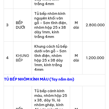
trắng 4mm
Tủ bếp nhôm kính
nguyên khối vân
BẾP
gỗ – Sơn tĩnh điện,
M
3
2.800.000
DƯỚI
nhôm hộp 25 x 38
dài
dày 1mm, kính
trắng 4mm
Khung cách tủ bếp
dưới vân gỗ – Sơn
KHUNG
tĩnh điện, nhôm
M
4
1.200.000
BẾP
hộp 25 x 38 dày
dài
1mm, kính trắng
4mm
TỦ BẾP NHÔM KÍNH MÀU (Tay nắm âm)
Tủ bếp cánh kính
màu, nhôm hộp 25
x 38, dày 1li, lá
nhôm ghép, kính