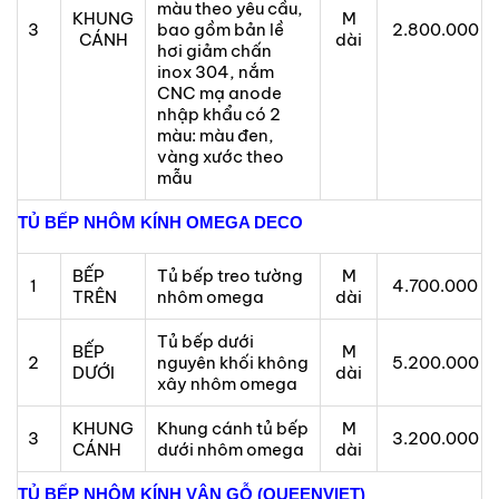
màu theo yêu cầu,
KHUNG
M
3
bao gồm bản lề
2.800.000
CÁNH
dài
hơi giảm chấn
inox 304, nắm
CNC mạ anode
nhập khẩu có 2
màu: màu đen,
vàng xước theo
mẫu
TỦ BẾP NHÔM KÍNH OMEGA DECO
BẾP
Tủ bếp treo tường
M
1
4.700.000
TRÊN
nhôm omega
dài
Tủ bếp dưới
BẾP
M
2
nguyên khối không
5.200.000
DƯỚI
dài
xây nhôm omega
KHUNG
Khung cánh tủ bếp
M
3
3.200.000
CÁNH
dưới nhôm omega
dài
TỦ BẾP NHÔM KÍNH VÂN GỖ (QUEENVIET)