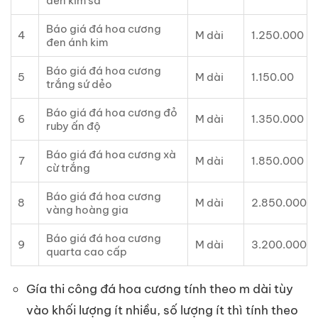
đen kim sa
Báo giá đá hoa cương
4
M dài
1.250.000
đen ánh kim
Báo giá đá hoa cương
5
M dài
1.150.00
trắng sứ dẻo
Báo giá đá hoa cương đỏ
6
M dài
1.350.000
ruby ấn độ
Báo giá đá hoa cương xà
7
M dài
1.850.000
cừ trắng
Báo giá đá hoa cương
8
M dài
2.850.000
vàng hoàng gia
Báo giá đá hoa cương
9
M dài
3.200.000
quarta cao cấp
Gía thi công đá hoa cương tính theo m dài tùy
vào khối lượng ít nhiều, số lượng ít thì tính theo