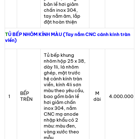
bản lề hơi giảm
chấn inox 304,
tay nắm âm, lắp
đặt hoàn thiện
T
Ủ BẾP NHÔM KÍNH MÀU (Tay nắm CNC cánh kính tràn
viền)
Tủ bếp khung
nhôm hộp 25 x 38,
dày 1li, lá nhôm
ghép, mặt trước
hệ cánh kính tràn
viền, kính 4li sơn
màu theo yêu cầu,
BẾP
M
1
bao gồm bản lề
4.000.000
TRÊN
dài
hơi giảm chấn
inox 304, nắm
CNC mạ anode
nhập khẩu có 2
màu: màu đen,
vàng xước theo
mẫu