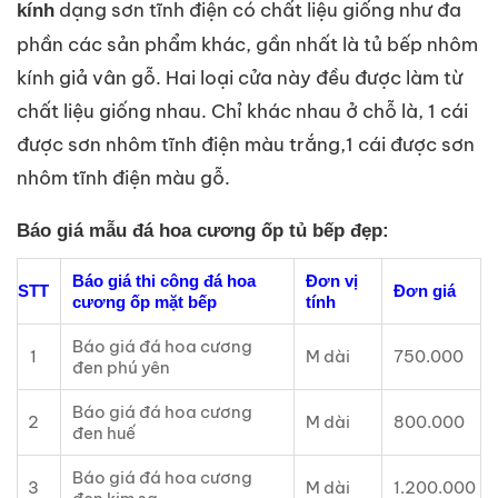
dạng sơn tĩnh điện có chất liệu giống như đa
kính
phần các sản phẩm khác, gần nhất là tủ bếp nhôm
kính giả vân gỗ. Hai loại cửa này đều được làm từ
chất liệu giống nhau. Chỉ khác nhau ở chỗ là, 1 cái
được sơn nhôm tĩnh điện màu trắng,1 cái được sơn
nhôm tĩnh điện màu gỗ.
Báo giá mẫu đá hoa cương ốp tủ bếp đẹp:
Báo giá thi công đá hoa
Đơn vị
STT
Đơn giá
cương ốp mặt bếp
tính
Báo giá đá hoa cương
1
M dài
750.000
đen phú yên
Báo giá đá hoa cương
2
M dài
800.000
đen huế
Báo giá đá hoa cương
3
M dài
1.200.000