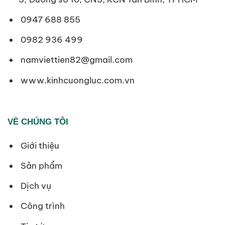
0947 688 855
0982 936 499
namviettien82@gmail.com
www.kinhcuongluc.com.vn
VỀ CHÚNG TÔI
Giới thiệu
Sản phẩm
Dịch vụ
Công trình