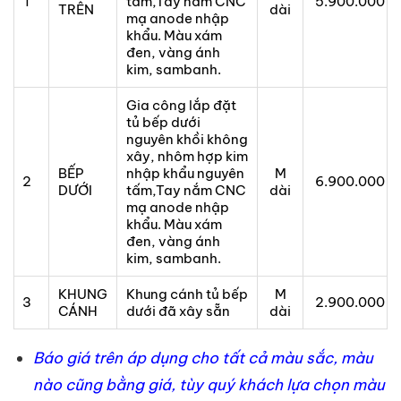
1
tấm,Tay nắm CNC
5.900.000
TRÊN
dài
mạ anode nhập
khẩu. Màu xám
đen, vàng ánh
kim, sambanh.
Gia công lắp đặt
tủ bếp dưới
nguyên khồi không
xây, nhôm hợp kim
BẾP
nhập khẩu nguyên
M
2
6.900.000
DƯỚI
tấm,Tay nắm CNC
dài
mạ anode nhập
khẩu. Màu xám
đen, vàng ánh
kim, sambanh.
KHUNG
Khung cánh tủ bếp
M
3
2.900.000
CÁNH
dưới đã xây sẵn
dài
Báo giá trên áp dụng cho tất cả màu sắc, màu
nào cũng bằng giá, tùy quý khách lựa chọn màu