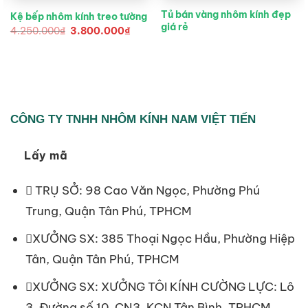
Tủ bán vàng nhôm kính đẹp
Kệ bếp nhôm kính treo tường
giá rẻ
Giá
Giá
4.250.000
₫
3.800.000
₫
n
gốc
hiện
là:
tại
4.250.000₫.
là:
00.000₫.
3.800.000₫.
CÔNG TY TNHH NHÔM KÍNH NAM VIỆT TIẾN
Lấy mã
TRỤ SỞ: 98 Cao Văn Ngọc, Phường Phú
Trung, Quận Tân Phú, TPHCM
XƯỞNG SX: 385 Thoại Ngọc Hầu, Phường Hiệp
Tân, Quận Tân Phú, TPHCM
XƯỞNG SX: XƯỞNG TÔI KÍNH CƯỜNG LỰC: Lô
3, Đường số 10, CN3, KCN Tân Bình, TPHCM