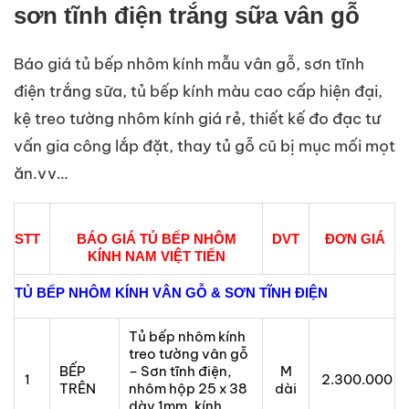
sơn tĩnh điện trắng sữa vân gỗ
Báo giá tủ bếp nhôm kính mẫu vân gỗ, sơn tĩnh
điện trắng sữa, tủ bếp kính màu cao cấp hiện đại,
kệ treo tường nhôm kính giá rẻ, thiết kế đo đạc tư
vấn gia công lắp đặt, thay tủ gỗ cũ bị mục mối mọt
ăn.vv…
STT
BÁO GIÁ TỦ BẾP NHÔM
DVT
ĐƠN GIÁ
KÍNH NAM VIỆT TIẾN
TỦ BẾP NHÔM KÍNH VÂN GỖ & SƠN TĨNH ĐIỆN
Tủ bếp nhôm kính
treo tường vân gỗ
BẾP
– Sơn tĩnh điện,
M
1
2.300.000
TRÊN
nhôm hộp 25 x 38
dài
dày 1mm, kính