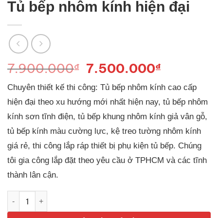
Tủ bếp nhôm kính hiện đại
Giá
Giá
7.900.000
7.500.000
₫
₫
gốc
hiện
Chuyên thiết kế thi công: Tủ bếp nhôm kính cao cấp
là:
tại
7.900.000₫.
là:
hiện đại theo xu hướng mới nhất hiện nay, tủ bếp nhôm
7.500.0
kính sơn tĩnh điện, tủ bếp khung nhôm kính giả vân gỗ,
tủ bếp kính màu cường lực, kệ treo tường nhôm kính
giá rẻ, thi công lắp ráp thiết bị phụ kiện tủ bếp. Chúng
tôi gia công lắp đặt theo yêu cầu ở TPHCM và các tĩnh
thành lân cận.
Tủ bếp nhôm kính hiện đại số lượng