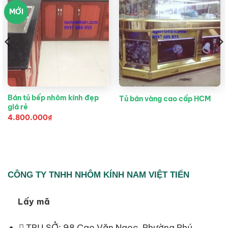
MỚI
Bán tủ bếp nhôm kính đẹp
Tủ bán vàng cao cấp HCM
giá rẻ
4.800.000
₫
CÔNG TY TNHH NHÔM KÍNH NAM VIỆT TIẾN
Lấy mã
TRỤ SỞ: 98 Cao Văn Ngọc, Phường Phú