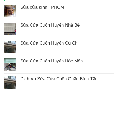
Sửa cửa kính TPHCM
Không
có
bình
luận
Sửa Cửa Cuốn Huyện Nhà Bè
ở
Không
Sửa
có
cửa
bình
kính
luận
TPHCM
Sửa Cửa Cuốn Huyện Củ Chi
ở
Không
Sửa
có
Cửa
bình
Cuốn
luận
Huyện
Sửa Cửa Cuốn Huyện Hóc Môn
ở
Nhà
Không
Sửa
Bè
có
Cửa
bình
Cuốn
luận
Huyện
Dịch Vụ Sửa Cửa Cuốn Quận Bình Tân
ở
Củ
Không
Sửa
Chi
có
Cửa
bình
Cuốn
luận
Huyện
ở
Hóc
Dịch
Môn
Vụ
Sửa
Cửa
Cuốn