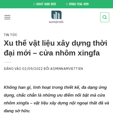
Bỏ
0947 688 855
0982 936 499
qua
nội
dung
TIN TỨC
Xu thế vật liệu xây dựng thời
đại mới – cửa nhôm xingfa
ĐĂNG VÀO
02/09/2022
BỞI
ADMINNAMVIETTIEN
Không han gỉ, linh hoạt trong thiết kế, đa dạng ứng
dụng, chắc chắn là những ưu điểm nổi bật mà cửa
nhôm xingfa – vật liệu xây dựng nội ngoại thất đã và
đang sở hữu.