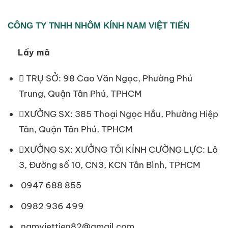
Quận
Bình
Tân
CÔNG TY TNHH NHÔM KÍNH NAM VIỆT TIẾN
Lấy mã
TRỤ SỞ: 98 Cao Văn Ngọc, Phường Phú
Trung, Quận Tân Phú, TPHCM
XƯỞNG SX: 385 Thoại Ngọc Hầu, Phường Hiệp
Tân, Quận Tân Phú, TPHCM
XƯỞNG SX: XƯỞNG TÔI KÍNH CƯỜNG LỰC: Lô
3, Đường số 10, CN3, KCN Tân Bình, TPHCM
0947 688 855
0982 936 499
namviettien82@gmail.com