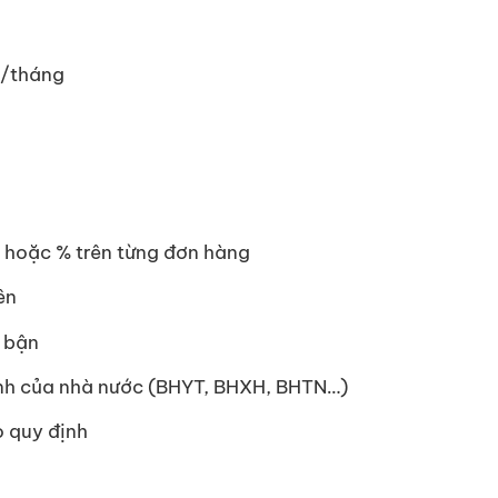
Đ/tháng
 hoặc % trên từng đơn hàng
ên
 bận
nh của nhà nước (BHYT, BHXH, BHTN…)
o quy định