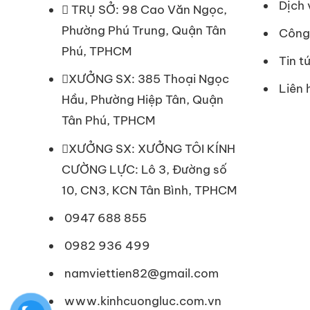
Dịch 
TRỤ SỞ: 98 Cao Văn Ngọc,
Phường Phú Trung, Quận Tân
Công 
Phú, TPHCM
Tin t
XƯỞNG SX: 385 Thoại Ngọc
Liên 
Hầu, Phường Hiệp Tân, Quận
Tân Phú, TPHCM
XƯỞNG SX: XƯỞNG TÔI KÍNH
CƯỜNG LỰC: Lô 3, Đường số
10, CN3, KCN Tân Bình, TPHCM
0947 688 855
0982 936 499
namviettien82@gmail.com
www.kinhcuongluc.com.vn