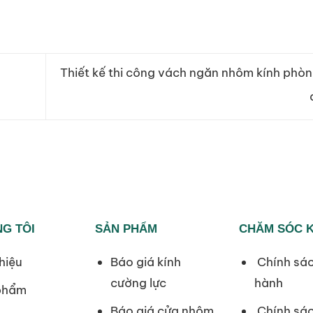
Thiết kế thi công vách ngăn nhôm kính phò
G TÔI
SẢN PHẨM
CHĂM SÓC 
hiệu
Báo giá kính
Chính sá
cường lực
hành
phẩm
Báo giá cửa nhôm
Chính sác