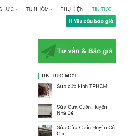
G LỰC
TỦ NHÔM
PHỤ KIỆN
TIN TỨC
Yêu cầu báo giá
TIN TỨC MỚI
Sửa cửa kính TPHCM
Không
có
bình
luận
Sửa Cửa Cuốn Huyện
ở
Nhà Bè
Sửa
cửa
Không
kính
có
TPHCM
Sửa Cửa Cuốn Huyện Củ
bình
luận
Chi