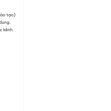
đào tạo)
dung.
ác kênh