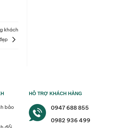
ng khách
đẹp
KH
HỖ TRỢ KHÁCH HÀNG
ch bảo
0947 688 855
0982 936 499
h đổi