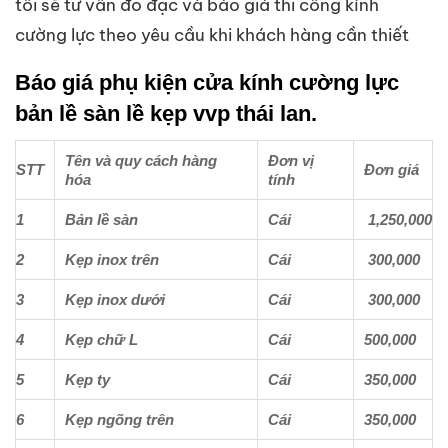
tôi sẽ tư vấn đo đạc và báo giá thi công kính
cường lực theo yêu cầu khi khách hàng cần thiết
Báo giá phụ kiện cửa kính cường lực
bản lề sàn lề kẹp vvp thái lan.
Tên và quy cách hàng
Đơn vị
STT
Đơn giá
hóa
tính
1
Bản lề sàn
Cái
1,250,000
2
Kẹp inox trên
Cái
300,000
3
Kẹp inox dưới
Cái
300,000
4
Kẹp chữ L
Cái
500,000
5
Kẹp ty
Cái
350,000
6
Kẹp ngõng trên
Cái
350,000