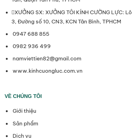
XƯỞNG SX: XƯỞNG TÔI KÍNH CƯỜNG LỰC: Lô
3, Đường số 10, CN3, KCN Tân Bình, TPHCM
0947 688 855
0982 936 499
namviettien82@gmail.com
www.kinhcuongluc.com.vn
VỀ CHÚNG TÔI
Giới thiệu
Sản phẩm
Dịch vụ