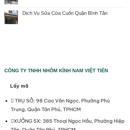
Sửa
Bè
có
Cửa
bình
Cuốn
luận
Huyện
Dịch Vụ Sửa Cửa Cuốn Quận Bình Tân
ở
Củ
Không
Sửa
Chi
có
Cửa
bình
Cuốn
luận
Huyện
ở
Hóc
Dịch
Môn
Vụ
Sửa
Cửa
Cuốn
Quận
Bình
Tân
CÔNG TY TNHH NHÔM KÍNH NAM VIỆT TIẾN
Lấy mã
TRỤ SỞ: 98 Cao Văn Ngọc, Phường Phú
Trung, Quận Tân Phú, TPHCM
XƯỞNG SX: 385 Thoại Ngọc Hầu, Phường Hiệp
Tân, Quận Tân Phú, TPHCM