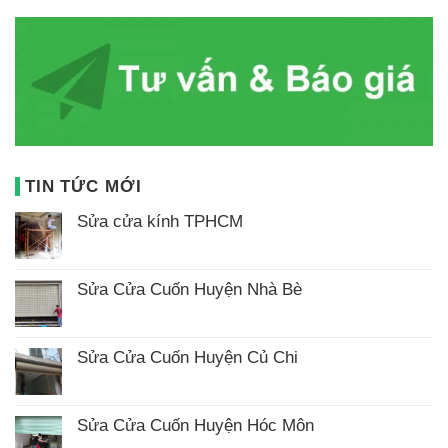
TIN TỨC MỚI
Sửa cửa kính TPHCM
Không
có
bình
luận
Sửa Cửa Cuốn Huyện Nhà Bè
ở
Không
Sửa
có
cửa
bình
kính
luận
TPHCM
Sửa Cửa Cuốn Huyện Củ Chi
ở
Không
Sửa
có
Cửa
bình
Cuốn
luận
Huyện
Sửa Cửa Cuốn Huyện Hóc Môn
ở
Nhà
Không