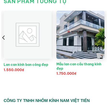
SẢN PHẨM TƯƠNG TỰ
Mẫu lan can cầu thang kính
Lan can kính ban công đẹp
đẹp
1.550.000
₫
1.750.000
₫
CÔNG TY TNHH NHÔM KÍNH NAM VIỆT TIẾN