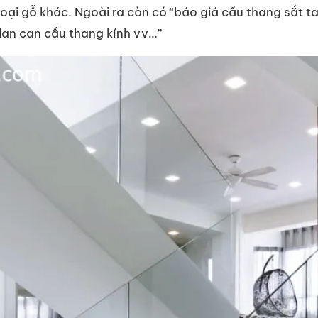
 loại gỗ khác. Ngoài ra còn có “báo giá cầu thang sắt t
 lan can cầu thang kính vv…”