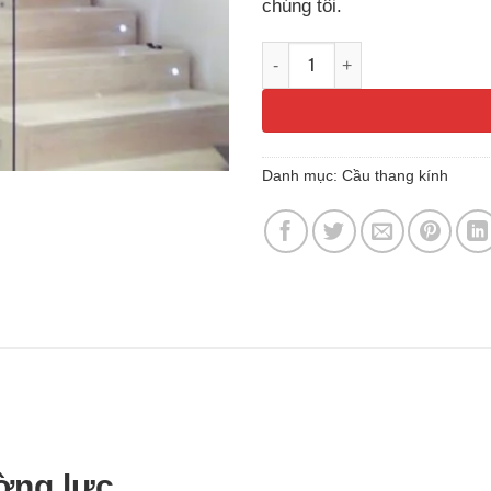
chúng tôi.
Báo giá cầu thang kính cườn
Danh mục:
Cầu thang kính
ờng lực