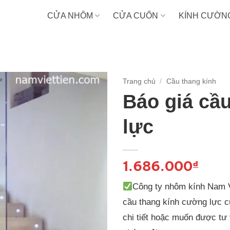
CỬA NHÔM
CỬA CUỐN
KÍNH CƯỜN
Trang chủ
/
Cầu thang kính
Báo giá cầ
lực
1.686.000
₫
Công ty nhôm kính Nam Việ
cầu thang kính cường lực cư
chi tiết hoặc muốn được tư 