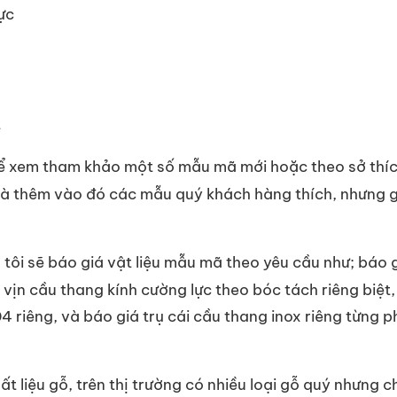
ực
t
ể xem tham khảo một số mẫu mã mới hoặc theo sở thích 
và thêm vào đó các mẫu quý khách hàng thích, nhưng g
tôi sẽ báo giá vật liệu mẫu mã theo yêu cầu như; báo g
 vịn cầu thang kính cường lực theo bóc tách riêng biệt, 
04 riêng, và báo giá trụ cái cầu thang inox riêng từng 
ất liệu gỗ, trên thị trường có nhiều loại gỗ quý nhưng 