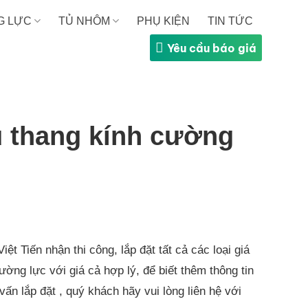
G LỰC
TỦ NHÔM
PHỤ KIỆN
TIN TỨC
Yêu cầu báo giá
u thang kính cường
t Tiến nhận thi công, lắp đặt tất cả các loại giá
ờng lực với giá cả hợp lý, để biết thêm thông tin
vấn lắp đặt , quý khách hãy vui lòng liên hệ với