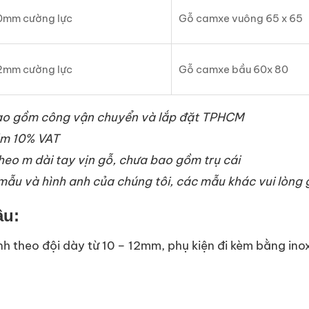
 10mm cường lực
Gỗ camxe vuông 65 x 65
 12mm cường lực
Gỗ camxe bầu 60x 80
 bao gồm công vận chuyển và lắp đặt TPHCM
ồm 10% VAT
theo m dài tay vịn gỗ, chưa bao gồm trụ cái
mẫu và hình anh của chúng tôi, các mẫu khác vui lòng 
ầu:
kính theo đội dày từ 10 – 12mm, phụ kiện đi kèm bằng in