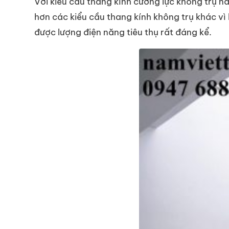
Với kiểu cầu thang kính cường lực không trụ n
hơn các kiểu cầu thang kính không trụ khác v
được lượng điện năng tiêu thụ rất đáng kể.