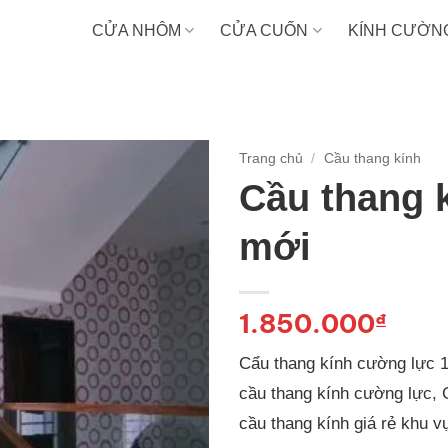
CỬA NHÔM
CỬA CUỐN
KÍNH CƯỜN
Trang chủ
/
Cầu thang kính
Cầu thang 
mới
1.850.000
₫
Cẩu thang kính cường lực 
cầu thang kính cường lực, C
cầu thang kính giá rẻ khu v