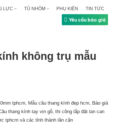
G LỰC
TỦ NHÔM
PHỤ KIỆN
TIN TỨC
Yêu cầu báo giá
kính không trụ mẫu
10mm tphcm, Mẫu cầu thang kính đẹp hcm, Báo giá
ầu thang kính tay vịn gỗ, thi công lắp đặt lan can
ực tphcm và các tỉnh thành lân cận