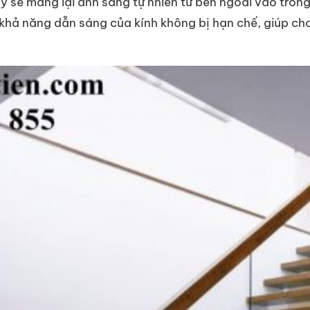
ày sẽ mang lại ánh sáng tự nhiên từ bên ngoài vào tron
ì khả năng dẫn sáng của kính không bị hạn chế, giúp c