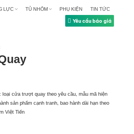
G LỰC
TỦ NHÔM
PHỤ KIỆN
TIN TỨC
Yêu cầu báo giá
t
 Quay
c loại cửa trượt quay theo yêu cầu, mẫu mã hiện
thành sản phẩm cạnh tranh, bao hành dài hạn theo
m Việt Tiến