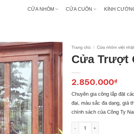
CỬA NHÔM
CỬA CUỐN
KÍNH CƯỜN
Trang chủ
/
Cửa nhôm việt nhậ
Cửa Trượt
2.850.000
₫
Chuyên gia công lắp đặt cá
đại, màu sắc đa dạng, giá 
chính sách của Công Ty Na
Cửa Trượt Quay số lượng