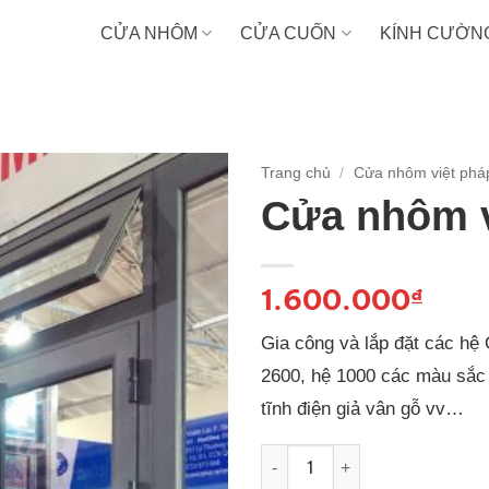
CỬA NHÔM
CỬA CUỐN
KÍNH CƯỜN
Trang chủ
/
Cửa nhôm việt phá
Cửa nhôm v
1.600.000
₫
Gia công và lắp đặt các hệ
2600, hệ 1000 các màu sắc 
tĩnh điện giả vân gỗ vv…
Cửa nhôm việt pháp hệ 450 s