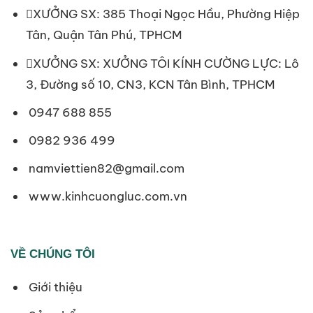
XƯỞNG SX: 385 Thoại Ngọc Hầu, Phường Hiệp
Tân, Quận Tân Phú, TPHCM
XƯỞNG SX: XƯỞNG TÔI KÍNH CƯỜNG LỰC: Lô
3, Đường số 10, CN3, KCN Tân Bình, TPHCM
0947 688 855
0982 936 499
namviettien82@gmail.com
www.kinhcuongluc.com.vn
VỀ CHÚNG TÔI
Giới thiệu