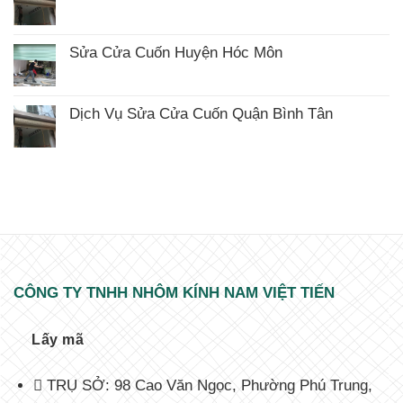
ở
Không
Sửa
có
Cửa
bình
Cuốn
luận
Huyện
Sửa Cửa Cuốn Huyện Hóc Môn
ở
Nhà
Không
Sửa
Bè
có
Cửa
bình
Cuốn
luận
Huyện
Dịch Vụ Sửa Cửa Cuốn Quận Bình Tân
ở
Củ
Không
Sửa
Chi
có
Cửa
bình
Cuốn
luận
Huyện
ở
Hóc
Dịch
Môn
Vụ
Sửa
Cửa
Cuốn
Quận
Bình
Tân
CÔNG TY TNHH NHÔM KÍNH NAM VIỆT TIẾN
Lấy mã
TRỤ SỞ: 98 Cao Văn Ngọc, Phường Phú Trung,