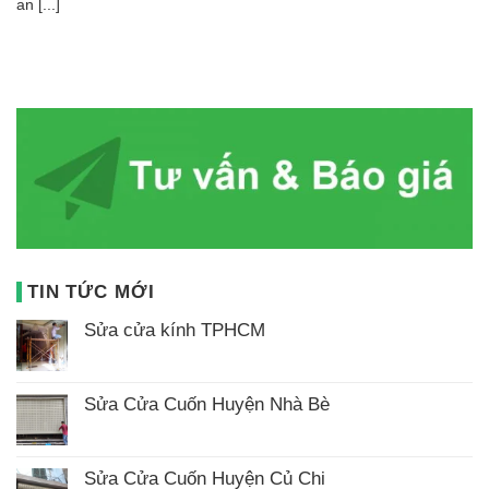
an [...]
TIN TỨC MỚI
Sửa cửa kính TPHCM
Không
có
bình
luận
Sửa Cửa Cuốn Huyện Nhà Bè
ở
Không
Sửa
có
cửa
bình
kính
luận
TPHCM
Sửa Cửa Cuốn Huyện Củ Chi