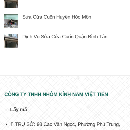
ở
Không
Sửa
có
Cửa
bình
Cuốn
luận
Huyện
Sửa Cửa Cuốn Huyện Hóc Môn
ở
Nhà
Không
Sửa
Bè
có
Cửa
bình
Cuốn
luận
Huyện
Dịch Vụ Sửa Cửa Cuốn Quận Bình Tân
ở
Củ
Không
Sửa
Chi
có
Cửa
bình
Cuốn
luận
Huyện
ở
Hóc
Dịch
Môn
Vụ
Sửa
Cửa
Cuốn
Quận
Bình
Tân
CÔNG TY TNHH NHÔM KÍNH NAM VIỆT TIẾN
Lấy mã
TRỤ SỞ: 98 Cao Văn Ngọc, Phường Phú Trung,