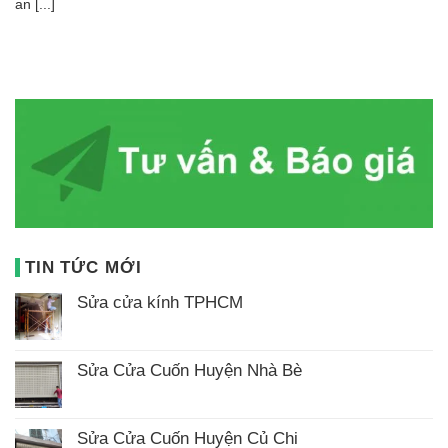
an [...]
TIN TỨC MỚI
Sửa cửa kính TPHCM
Không
có
bình
luận
Sửa Cửa Cuốn Huyện Nhà Bè
ở
Không
Sửa
có
cửa
bình
kính
luận
TPHCM
Sửa Cửa Cuốn Huyện Củ Chi