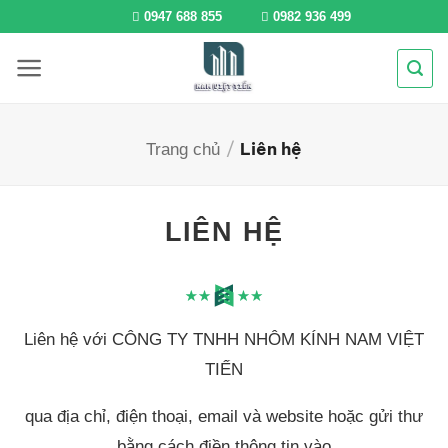
Bỏ
0947 688 855
0982 936 499
qua
nội
dung
/
Liên hệ
Trang chủ
LIÊN HỆ
Liên hệ với CÔNG TY TNHH NHÔM KÍNH NAM VIỆT
TIẾN
qua địa chỉ, điện thoại, email và website hoặc gửi thư
bằng cách điền thông tin vào