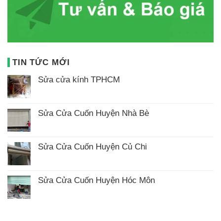
TIN TỨC MỚI
Sửa cửa kính TPHCM
Không
có
bình
luận
Sửa Cửa Cuốn Huyện Nhà Bè
ở
Không
Sửa
có
cửa
bình
kính
luận
TPHCM
Sửa Cửa Cuốn Huyện Củ Chi
ở
Không
Sửa
có
Cửa
bình
Cuốn
luận
Huyện
Sửa Cửa Cuốn Huyện Hóc Môn
ở
Nhà
Không
Sửa
Bè
có
Cửa
bình
Cuốn
luận
Huyện
ở
Củ