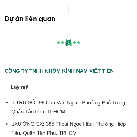
Sửa
Chi
Cửa
Cuốn
Huyện
Dự án liên quan
Hóc
Môn
CÔNG TY TNHH NHÔM KÍNH NAM VIỆT TIẾN
Lấy mã
TRỤ SỞ: 98 Cao Văn Ngọc, Phường Phú Trung,
Quận Tân Phú, TPHCM
XƯỞNG SX: 385 Thoại Ngọc Hầu, Phường Hiệp
Tân, Quận Tân Phú, TPHCM