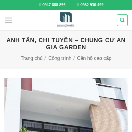
Bỏ
0947 688 855
0982 936 499
qua
nội
dung
ANH TÂN, CHỊ TUYỀN – CHUNG CƯ AN
GIA GARDEN
/
/
Trang chủ
Công trình
Căn hộ cao cấp