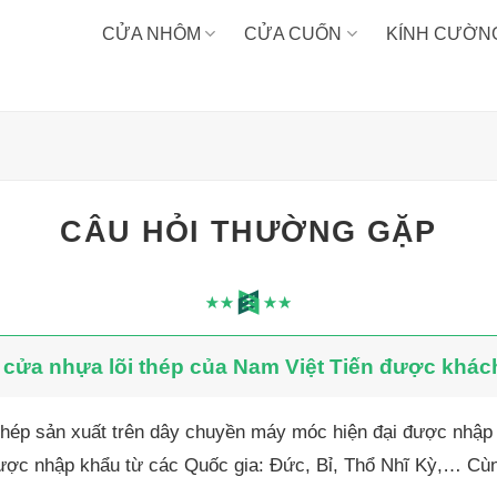
CỬA NHÔM
CỬA CUỐN
KÍNH CƯỜN
CÂU HỎI THƯỜNG GẶP
cửa nhựa lõi thép của Nam Việt Tiến được khách
hép sản xuất trên dây chuyền máy móc hiện đại được nhập
được nhập khẩu từ các Quốc gia: Đức, Bỉ, Thổ Nhĩ Kỳ,… Cùn