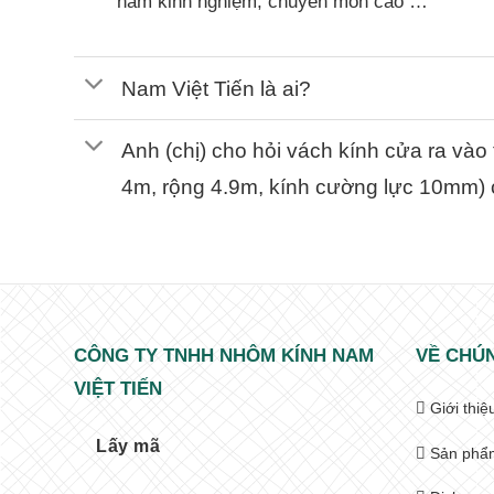
năm kinh nghiệm, chuyên môn cao …
Nam Việt Tiến là ai?
Anh (chị) cho hỏi vách kính cửa ra và
4m, rộng 4.9m, kính cường lực 10mm) 
CÔNG TY TNHH NHÔM KÍNH NAM
VỀ CHÚN
VIỆT TIẾN
Giới thiệ
Lấy mã
Sản phẩ