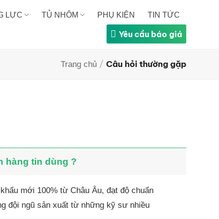
G LỰC
TỦ NHÔM
PHỤ KIỆN
TIN TỨC
Yêu cầu báo giá
/
Câu hỏi thường gặp
Trang chủ
 hàng tin dùng ?
 khẩu mới 100% từ Châu Âu, đạt độ chuẩn
g đội ngũ sản xuất từ những kỹ sư nhiều