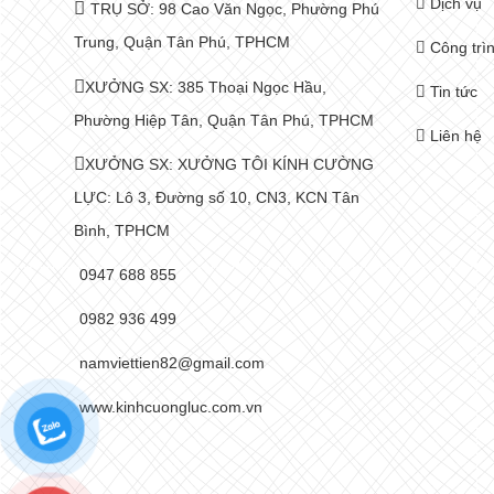
Dịch vụ
TRỤ SỞ: 98 Cao Văn Ngọc, Phường Phú
Trung, Quận Tân Phú, TPHCM
Công trì
XƯỞNG SX: 385 Thoại Ngọc Hầu,
Tin tức
Phường Hiệp Tân, Quận Tân Phú, TPHCM
Liên hệ
XƯỞNG SX: XƯỞNG TÔI KÍNH CƯỜNG
LỰC: Lô 3, Đường số 10, CN3, KCN Tân
Bình, TPHCM
0947 688 855
0982 936 499
namviettien82@gmail.com
www.kinhcuongluc.com.vn